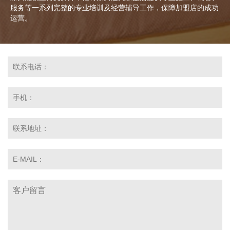
服务等一系列完整的专业培训及经营辅导工作，保障加盟店的成功
运营。