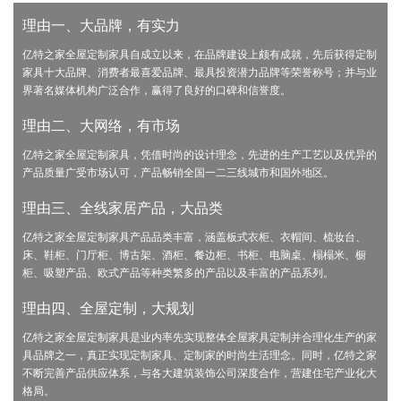
理由一、大品牌，有实力
亿特之家全屋定制家具自成立以来，在品牌建设上颇有成就，先后获得定制
家具十大品牌、消费者最喜爱品牌、最具投资潜力品牌等荣誉称号；并与业
界著名媒体机构广泛合作，赢得了良好的口碑和信誉度。
理由二、大网络，有市场
亿特之家全屋定制家具，凭借时尚的设计理念，先进的生产工艺以及优异的
产品质量广受市场认可，产品畅销全国一二三线城市和国外地区。
理由三、全线家居产品，大品类
亿特之家全屋定制家具产品品类丰富，涵盖板式衣柜、衣帽间、梳妆台、
床、鞋柜、门厅柜、博古架、酒柜、餐边柜、书柜、电脑桌、榻榻米、橱
柜、吸塑产品、欧式产品等种类繁多的产品以及丰富的产品系列。
理由四、全屋定制，大规划
亿特之家全屋定制家具是业内率先实现整体全屋家具定制并合理化生产的家
具品牌之一，真正实现定制家具、定制家的时尚生活理念。同时，亿特之家
不断完善产品供应体系，与各大建筑装饰公司深度合作，营建住宅产业化大
格局。