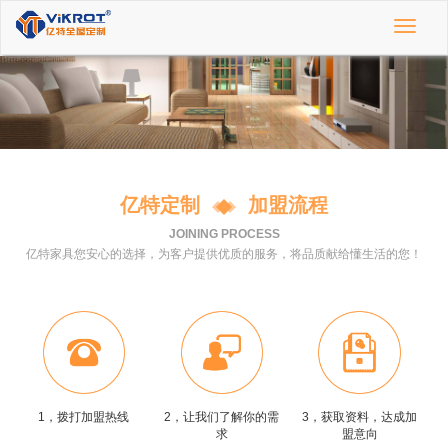
切
换
导
航
亿特定制
加盟流程
JOINING PROCESS
亿特家具您安心的选择，为客户提供优质的服务，将品质献给懂生活的您！
1，拨打加盟热线
2，让我们了解你的需
3，获取资料，达成加
求
盟意向