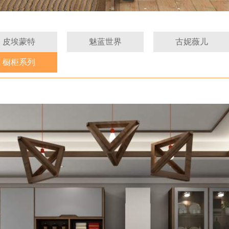
皮埃蒙特
魅蓝世界
古妮薇儿
橱柜系列